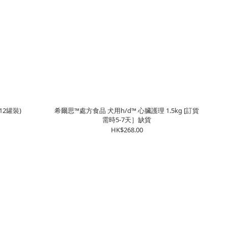
12罐裝)
希爾思™處方食品 犬用h/d™ 心臟護理 1.5kg [訂貨
需時5-7天］缺貨
HK$268.00