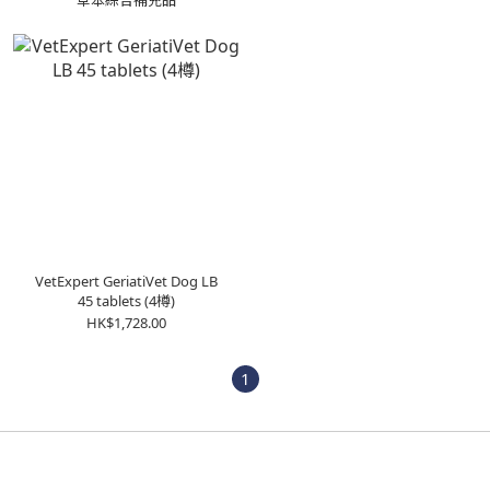
草本綜合補充品
VetExpert GeriatiVet Dog LB
45 tablets (4樽)
HK$1,728.00
1