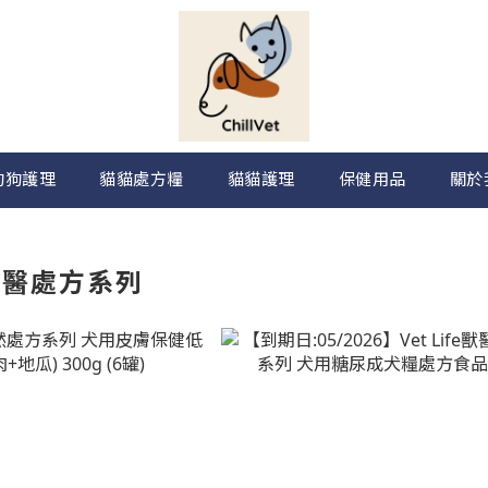
狗狗護理
貓貓處方糧
貓貓護理
保健用品
關於
e 獸醫處方系列