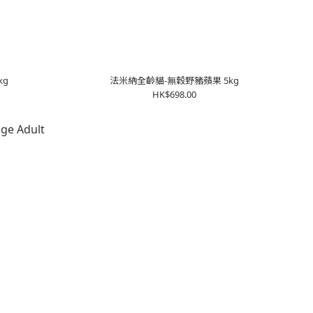
kg
法米納全齡貓-無穀野豬蘋果 5kg
HK$698.00