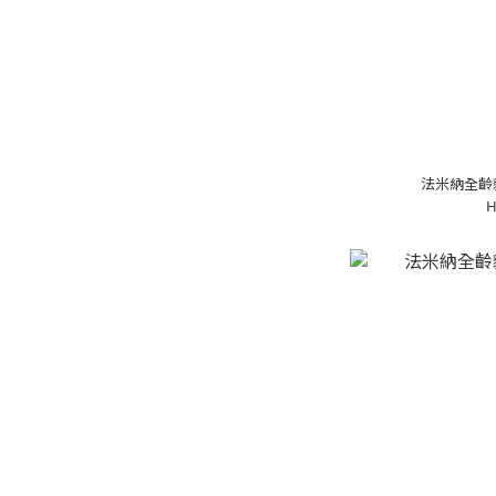
法米納全齡貓
H