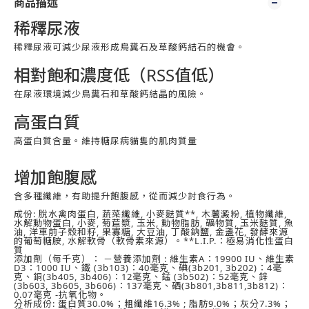
商品描述
稀釋尿液
稀釋尿液可減少尿液形成鳥糞石及草酸鈣結石的機會。
相對飽和濃度低（RSS值低）
在尿液環境減少鳥糞石和草酸鈣結晶的風險。
高蛋白質
高蛋白質含量。維持糖尿病貓隻的肌肉質量
增加飽腹感
含多種纖維，有助提升飽腹感，從而減少討食行為。
成份: 脫水禽肉蛋白, 蔬菜纖維, 小麥麩質**, 木薯澱粉, 植物纖維,
水解動物蛋白, 小麥, 菊苣漿, 玉米, 動物脂肪, 礦物質, 玉米麩質, 魚
油, 洋車前子殼和籽, 果寡糖, 大豆油, 丁酸鈉鹽, 金盞花, 發酵來源
的葡萄糖胺, 水解軟骨（軟骨素來源）。**L.I.P.：極易消化性蛋白
質
添加劑（每千克）： －營養添加劑 : 維生素A：19900 IU、維生素
D3：1000 IU、鐵 (3b103)：40毫克、碘(3b201, 3b202)：4毫
克、銅(3b405, 3b406)：12毫克、錳 (3b502)：52毫克、鋅
(3b603, 3b605, 3b606)：137毫克、硒(3b801,3b811,3b812)：
0.07毫克 -抗氧化物。
分析成份: 蛋白質30.0%；粗纖維16.3% ; 脂肪9.0%；灰分7.3%；