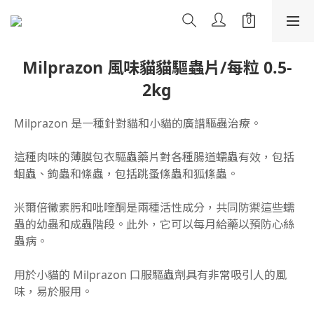
Milprazon 風味貓貓驅蟲片/每粒 0.5-
2kg
Milprazon 是一種針對貓和小貓的廣譜驅蟲治療。
這種肉味的薄膜包衣驅蟲藥片對各種腸道蠕蟲有效，包括
蛔蟲、鉤蟲和絛蟲，包括跳蚤絛蟲和狐絛蟲。
米爾倍黴素肟和吡喹酮是兩種活性成分，共同防禦這些蠕
蟲的幼蟲和成蟲階段。此外，它可以每月給藥以預防心絲
蟲病。
用於小貓的 Milprazon 口服驅蟲劑具有非常吸引人的風
味，易於服用。