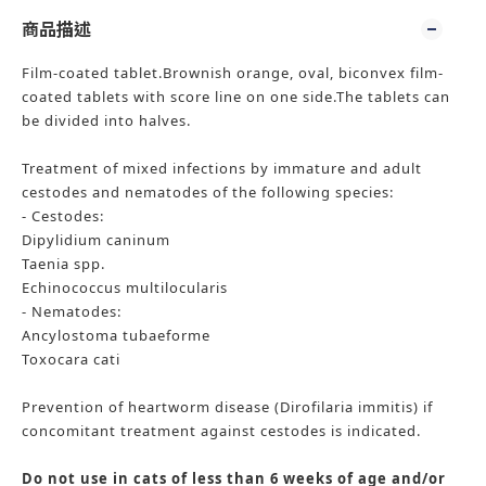
商品描述
Film-coated tablet.Brownish orange, oval, biconvex film-
coated tablets with score line on one side.The tablets can
be divided into halves.
Treatment of mixed infections by immature and adult
cestodes and nematodes of the following species:
- Cestodes:
Dipylidium caninum
Taenia spp.
Echinococcus multilocularis
- Nematodes:
Ancylostoma tubaeforme
Toxocara cati
Prevention of heartworm disease (Dirofilaria immitis) if
concomitant treatment against cestodes is indicated.
Do not use in cats of less than 6 weeks of age and/or