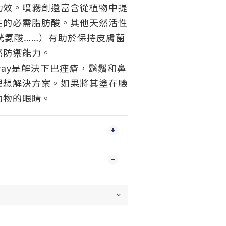
功效。噴霧劑還富含從植物中提
性的必需脂肪酸。其他天然活性
胱氨酸……）有助於保持皮膚菌
然防禦能力。
®Spray是解決下巴痤瘡，鬍鬚和鼻
理想解決方案。如果將其塗在臉
動物的眼睛。