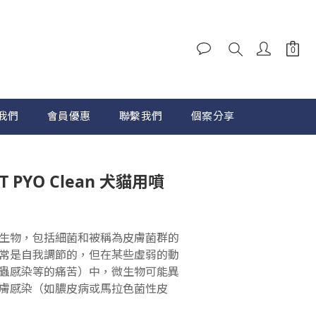
我們
會員優惠
聯繫我們
個案分享
T PYO Clean 犬貓用噴
生物，包括細菌和被稱為皮膚菌群的
常是自我調節的，但在某些虛弱的動
蟲感染等的痛苦）中，微生物可能異
膚感染（如膿皮病或馬拉色菌性皮