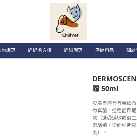
狗狗護理
貓貓處方糧
貓貓護理
保健用品
關於
DERMOSCEN
霧 50ml
皮膚自然含有幾種微
微真菌。這種菌群通
物（遭受過敏或寄生
常增殖，從而引起皮
炎）。