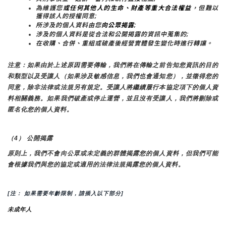
為維護您
或任何其他人的生命、財產等重大合法權益
，但難以
獲得該人的授權同意;
所涉及的個人資料由您
向公眾揭露
;
涉及的個人資料是從合法和公開揭露的資訊中蒐集的;
在收購、合併、重組或破產後經營實體發生變化時進行轉讓。
注意：如果由於上述原因需要傳輸，我們將在傳輸之前告知您資訊的目的
和類型以及受讓人（如果涉及敏感信息，我們也會通知您），並徵得您的
同意，除非法律或法規另有規定。受讓人將繼續履行本協定項下的個人資
料相關義務。如果我們破產或停止運營，並且沒有受讓人，我們將刪除或
匿名化您的個人資料。
（4） 公開揭露
原則上，我們不會向公眾或未定義的群體揭露您的個人資料，但我們可能
會根據我們與您的協定或適用的法律法規揭露您的個人資料。
[注： 如果需要年齡限制，請插入以下部分]
未成年人