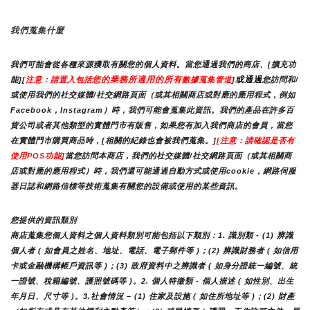
我們蒐集什麼
我們可能會從各種來源獲取有關您的個人資料。當您通過我們的商店、[擴充功
您的業務所適用的所有
或通過
能][
注意：請置入包括
數據蒐集管道
]
您訪問和/
或使用我們的社交媒體/社交網路頁面（或其相關商店或對應的應用程式，例如
Facebook，Instagram）時，我們可能會蒐集此資訊。我們的產品在許多百
貨公司或者其他類型的實體門市有販售，如果您有加入我們商店的會員，當您
在實體門市購買商品時，[相關的紀錄也會被我們蒐集。]
[注意：請確認是否有
使用POS功能]
當您訪問本商店，我們的社交媒體/社交網路頁面（或其相關商
店或對應的應用程式）時，我們還可能通過自動方式或使用cookie，網路伺服
器日誌和網路信標等技術蒐集有關您的設備或使用的某些資訊。
您提供的資訊類別
商店蒐集您個人資料之個人資料類別可能包括以下類別：1. 識別類 - (1) 辨識
個人者 ( 如會員之姓名、地址、電話、電子郵件等 )；(2) 辨識財務者 ( 如信用
卡或金融機構帳戶資訊等 )；(3) 政府資料中之辨識者 ( 如身分證統一編號、統
一證號、稅籍編號、護照號碼等 )。2. 個人特徵類 - 個人描述 ( 如性別、出生
年月日、尺寸等 )。3.社會情況 – (1) 住家及設施 ( 如住所地址等 )；(2) 財產