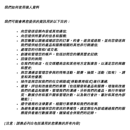
我們如何使用個人資料
我們可能會將您提供的資訊用於以下目的：
向您發送促銷內容或其他通信;
向您提供所要求的信息和服務;
與您聯繫以跟進或確認您的訂單，約會，退貨或退款，並向您發送與
我們提供給您的產品和服務相關的其他非行銷通信;
處理您的付款和/或交易;
創建和管理您的帳戶，包括訪問您的購買歷史記錄;
回復您的詢問;
在我們的商店、社交媒體商店和其他地方定製廣告，以滿足您的興趣
和歷史;
與您溝通並管理您參與的特殊活動、競賽、抽獎、活動（如有）、調
查和其他優惠;
操作並與您就我們的社交網路或[移動應用程式]進行溝通;
運營、評估和改進我們的業務（包括開發新產品和服務，增強和改進
我們的產品和服務，管理我們的溝通，分析我們的產品，執行市場研
究、數據分析和客戶關係管理計劃，以及執行會計、審計和其他內部
職能）;
遵守適用的法律要求、相關行業標準和我們的政策;
為避免重複並確保您的資訊的準確性，請定期在內部或通過我們的服
務提供者進行數據清理，鏈接或合併我們的記錄。
[注意：請務必列出包括適用於您業務的所有內容]