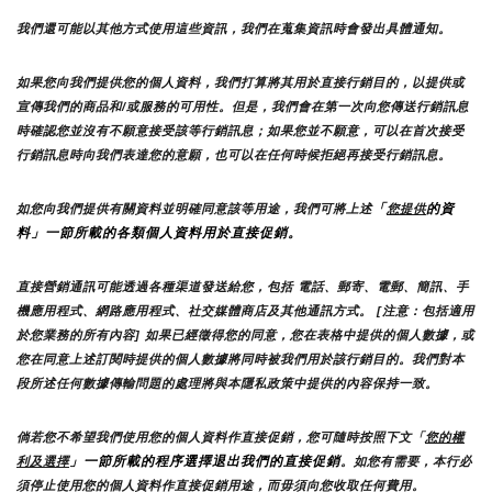
我們還可能以其他方式使用這些資訊，我們在蒐集資訊時會發出具體通知。
如果您向我們提供您的個人資料，我們打算將其用於直接行銷目的，以提供或
宣傳我們的商品和/或服務的可用性。但是，我們會在第一次向您傳送行銷訊息
時確認您並沒有不願意接受該等行銷訊息；如果您並不願意，可以在首次接受
行銷訊息時向我們表達您的意願，也可以在任何時候拒絕再接受行銷訊息。
「
的資
如您向我們提供有關資料並明確同意該等用途，我們可將上述
您提供
料」一節所載的各類個人資料用於直接促銷。
直接營銷通訊可能透過各種渠道發送給您，包括 電話、郵寄、電郵、簡訊、手
機應用程式、網路應用程式、社交媒體商店及其他通訊方式。 [注意：包括適用
於您業務的所有內容] 如果已經徵得您的同意，您在表格中提供的個人數據，或
您在同意上述訂閱時提供的個人數據將同時被我們用於該行銷目的。我們對本
段所述任何數據傳輸問題的處理將與本隱私政策中提供的內容保持一致。
倘若您不希望我們使用您的個人資料作直接促銷，您可隨時按照下文「
您的權
」一節所載的程序選擇退出我們的直接促銷
利及選擇
。如您有需要，本行必
須停止使用您的個人資料作直接促銷用途，而毋須向您收取任何費用。