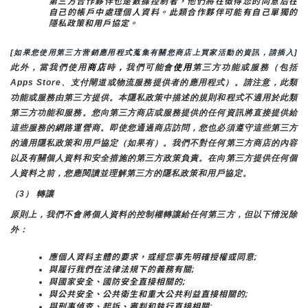
第三方合作夥伴也是數據控制者，他們將在徵得您的同意后在
自己的帳戶中處理個人資料。此類合作夥伴可能有自己單獨的
隱私政策和用戶協定。
[如果您使用第三方营銷應用程式蒐集有關您商店上買家活動的資訊，請插入]
此外，當我們使用
商店
時
，
我們可能會
使用
第三方功能或服務（包括
Apps Store、支付閘道或物流服務提供者的應用程式）。請注意，此類
功能或服務由第三方提供。本隱私政策中描述的規則和程式不適用於此類
第三方功能和服務。您向第三方商店或服務提供的任何資訊將直接提供給
這些服務的網路運營商。即使您通過商店訪問，您也必須遵守這些第三方
的適用隱私政策和用戶協定（如果有）。我們不對任何第三方商店的內容
以及有關個人資料和安全措施的第三方政策負責。在向第三方提供任何個
人資料之前，您應閱讀並理解第三方的隱私政策和用戶協定。
（3） 轉讓
原則上，我們不會將個人資料的控制權轉讓給任何第三方，但以下情況除
外：
應個人資料主體的要求，或經您事先明確授權或同意;
與履行我們在法律法規下的義務有關;
與國家安全、國防安全直接相關的;
與公共安全、公共衛生和重大公共利益直接相關的;
與刑事偵查、起訴、審判和執行直接相關;