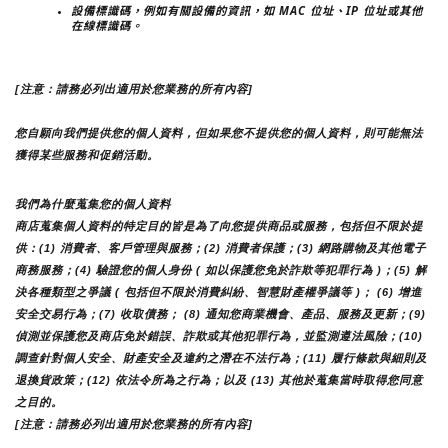
設備標識碼，例如有關設備的資訊，如 MAC 位址、IP 位址或其他
在線標識碼。
[注意：請務必列出適用於您業務的所有內容]
您自願向我們提供您的個人資料，但如果您不提供您的個人資料，則可能無法
獲得某些服務和促銷活動。
我們為什麼蒐集您的個人資料
商店蒐集個人資料的特定目的皆是為了向您提供商品或服務，包括但不限於提
供：(1) 消費者、客戶管理與服務；(2) 消費者保護；(3) 網路購物及其他電子
商務服務；(4) 驗證您的個人身份 ( 如以保護您免於詐欺等犯罪行為 )；(5) 解
決各種類型之爭議 ( 包括但不限於消費糾紛、智慧財產權爭議等 )； (6) 增進
安全交易行為；(7) 收取債務； (8) 通知您商業機會、產品、服務及更新；(9) 
偵測並保護您及商店免於錯誤、詐欺或其他犯罪行為，並監測遵法風險；(10) 
調查針對個人安全、財產安全及違約之潛在不法行為；(11) 履行條款與細則及
退換貨政策；(12) 依法令所為之行為；以及 (13) 其他於蒐集當時取得您同意
之目的。
[注意：請務必列出適用於您業務的所有內容]