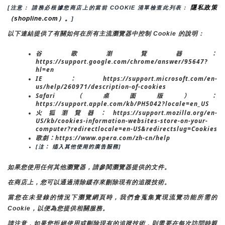
隱私政策
[注意： 請務必根據您商店上的當前 COOKIE 清單檢查此列表： 
（shopline.com）。
]
以下連結提供了有關如何在所有主流瀏覽器中控制 Cookie 的說明：
谷歌瀏覽器：
https://support.google.com/chrome/answer/95647?
hl=en
IE：https://support.microsoft.com/en-
us/help/260971/description-of-cookies
Safari（桌面版）：
https://support.apple.com/kb/PH5042?locale=en_US
火狐瀏覽器：https://support.mozilla.org/en-
US/kb/cookies-information-websites-store-on-your-
computer?redirectlocale=en-US&redirectslug=Cookies
歌劇：https://www.opera.com/zh-cn/help
[注： 插入其他使用的廣告服務]
如果您使用任何其他瀏覽器，請參閱瀏覽器提供的文件。
在商店上，您可以通過清除緩存來刪除現有的追蹤技術。
當您在未登錄的情況下瀏覽網頁時，我們會蒐集實現流覽功能所需的
Cookie，以便為您提供相關服務。
請注意，如果您拒絕使用或刪除現有的追蹤技術，則需要在每次訪問時親