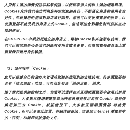
人資料主體的瀏覽資訊和點擊資訊，以便查看個人資料主體的網路環境。
Cookies允許我們在訪問商店時識別您的身份，不斷優化商店的使用者友
好性，並根據您的需求對商店進行調整。您也可以更改瀏覽器的設置，以
便瀏覽器不接受我們商店上的Cookie，但這可能會影響您對商店某些功
能的使用。
在SHOPLINE中我們所建立的商店上，藉助Cookie和其他類似技術，我
們可以識別您是否是我們的既有使用者或者會員，而無需在每個頁面上重
新登錄和進行身份驗證。
（3）如何管理「Cookie」
您可以根據自己的偏好來管理或刪除某些類別的追蹤技術。許多瀏覽器都
具有「請勿追蹤」功能，可向商店發送「請勿追蹤」 請求。
除了我們提供的控制之外，您還可以選擇在其互聯網瀏覽器中啟用或禁用
Cookie。大多數互聯網瀏覽器還允許您選擇是禁用所有 Cookie 還是僅
禁用第三方 Cookie。默認情況下，大多數互聯網瀏覽器 都接受 
Cookie，但可以更改此設置。有關詳細資訊，請參閱 Internet 瀏覽器中
的「説明」功能表或設備的文件。