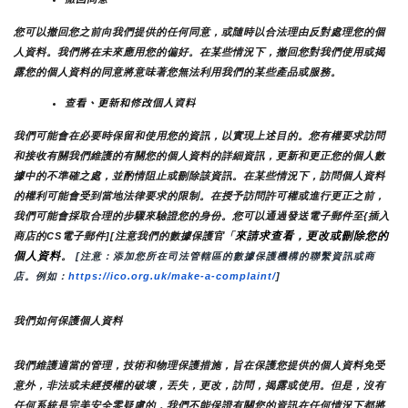
您可以撤回您之前向我們提供的任何同意，或隨時以合法理由反對處理您的個
人資料。我們將在未來應用您的偏好。在某些情況下，撤回您對我們使用或揭
露您的個人資料的同意將意味著您無法利用我們的某些產品或服務。
查看、更新和修改個人資料
我們可能會在必要時保留和使用您的資訊，以實現上述目的。您有權要求訪問
和接收有關我們維護的有關您的個人資料的詳細資訊，更新和更正您的個人數
據中的不準確之處，並酌情阻止或刪除該資訊。在某些情況下，訪問個人資料
的權利可能會受到當地法律要求的限制。在授予訪問許可權或進行更正之前，
我們可能會採取合理的步驟來驗證您的身份。您可以通過發送電子郵件至{插入
來請求查看，更改或刪除您的
商店的CS電子郵件][注意我們的數據保護官「
個人資料
。
 [注意：添加您所在司法管轄區的數據保護機構的聯繫資訊或商
店。例如：
https://ico.org.uk/make-a-complaint/
]
我們如何保護個人資料
我們維護適當的管理，技術和物理保護措施，旨在保護您提供的個人資料免受
意外，非法或未經授權的破壞，丟失，更改，訪問，揭露或使用。但是，沒有
任何系統是完美安全零疑慮的，我們不能保證有關您的資訊在任何情況下都將