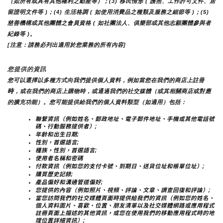
（如所有或具有其他權利之動產等）；(3) 移民情形 ( 護照、工作許可文件、居
留證明文件等 )；(4) 生活格調 ( 如使用消費品之種類及服務之細節等 )；(5) 
慈善機構或其他團體之會員資格 ( 如社團法人、俱樂部或其他志願團體參與者
紀錄等 )。
[注意：請務必列出適用於您業務的所有內容]
您提供的資訊
您可以選擇以多種方式向我們提供個人資料，例如當您在我們的商店上註冊
時
，或在我們的商店上購物時，或通過我們的社交媒體（或其相關商店或對應
的擴充功能）。您可能提供給我們的個人資料類型（如適用）包括：
聯繫資訊（例如姓名、郵政地址、電子郵件地址、手機或其他電話號
碼、行動服務提供者）;
年齡和出生日期;
性別，首選語言;
種族，性別，首選語言;
使用者名稱和密碼
付款資訊（例如您的支付卡號、到期日、送貨位址和帳單位址）;
購買歷史記錄;
產品偏好和溝通管道偏好;
您提供的內容（例如照片、視頻、評論、文章、調查回復和評論）;
當您訪問我們的社交媒體頁面時提供給我們的資訊（例如您的姓名、
個人資料圖片、喜歡、位置、朋友清單以及社交媒體網路或應用程式
註冊頁面上描述的其他資訊，或您在使用我們的移動應用程式時的地
理位置詳細資訊）;