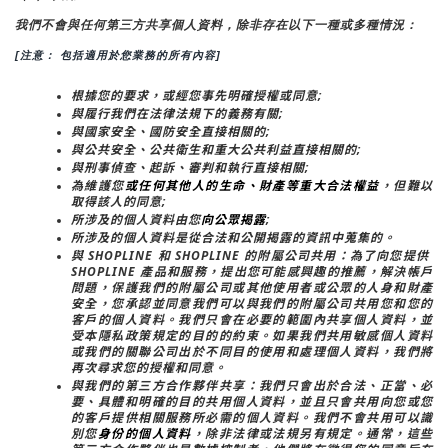
我們不會與任何第三方共享個人資料，除非存在以下一種或多種情況：
[注意： 包括適用於您業務的所有內容]
根據您的要求，或經您事先明確授權或同意;
與履行我們在法律法規下的義務有關;
與國家安全、國防安全直接相關的;
與公共安全、公共衛生和重大公共利益直接相關的;
與刑事偵查、起訴、審判和執行直接相關;
為維護您
或任何其他人的生命、財產等重大合法權益
，但難以
取得該人的同意;
所涉及的個人資料由您
向公眾揭露
;
所涉及的個人資料是從合法和公開揭露的資訊中蒐集的。
與 SHOPLINE 和 SHOPLINE 的附屬公司共用：為了向您提供 
SHOPLINE 產品和服務，提出您可能感興趣的推薦，解決帳戶
問題，保護我們的附屬公司或其他使用者或公眾的人身和財產
安全，您承認並同意我們可以與我們的附屬公司共用您和您的
客戶的個人資料。我們只會在必要的範圍內共享個人資料，並
受本隱私政策規定的目的的約束。如果我們共用敏感個人資料
或我們的關聯公司出於不同目的使用和處理個人資料，我們將
再次尋求您的授權和同意。
與我們的第三方合作夥伴共享：我們只會出於合法、正當、必
要、具體和明確的目的共用個人資料，並且只會共用向您或您
的客戶提供相關服務所必需的個人資料。我們不會共用可以識
別您
身份的個人資料
，除非法律或法規另有規定。通常，這些