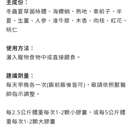
主成份：
冬蟲夏草菌絲體、海螵蛸、熟地、車前子、半
夏、生薑、人參、淮牛膝、木香、肉桂、紅花、
桃仁
使用方法：
灑入寵物食物中或直接餵食。
建議劑量：
每天早晚各一次(飯前飯後皆可)，敬請依照獸醫
師指示調整。
每2.5公斤體重每次1-2顆小膠囊，或每5公斤體
重每次1-2顆大膠囊