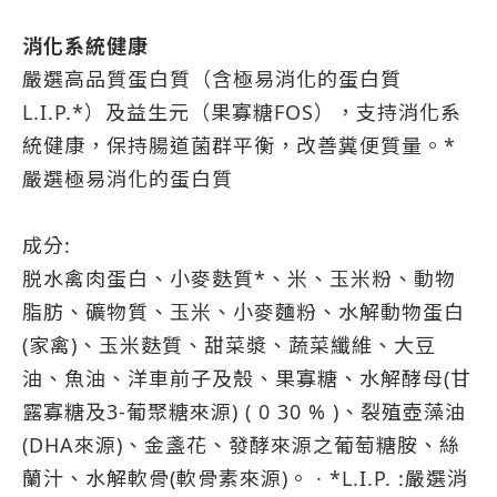
消化系統健康
嚴選高品質蛋白質（含極易消化的蛋白質
L.I.P.*）及益生元（果寡糖FOS），支持消化系
統健康，保持腸道菌群平衡，改善糞便質量。*
嚴選極易消化的蛋白質
成分:
脱水禽肉蛋白、小麥麩質*、米、玉米粉、動物
脂肪、礦物質、玉米、小麥麵粉、水解動物蛋白
(家禽)、玉米麩質、甜菜漿、蔬菜纖維、大豆
油、魚油、洋車前子及殼、果寡糖、水解酵母(甘
露寡糖及3-葡聚糖來源) ( 0 30 % )、裂殖壺藻油
(DHA來源)、金盞花、發酵來源之葡萄糖胺、絲
蘭汁、水解軟骨(軟骨素來源)。 · *L.I.P. :嚴選消