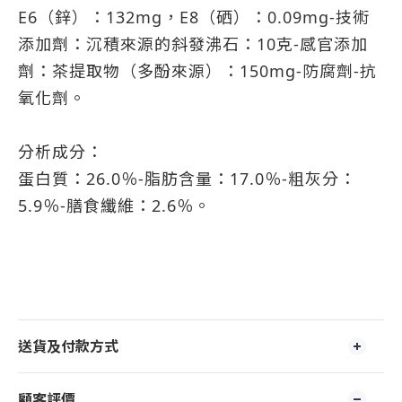
E6（鋅）：132mg，E8（硒）：0.09mg-技術
添加劑：沉積來源的斜發沸石：10克-感官添加
劑：茶提取物（多酚來源）：150mg-防腐劑-抗
氧化劑。
分析成分：
蛋白質：26.0％-脂肪含量：17.0％-粗灰分：
5.9％-膳食纖維：2.6％。
送貨及付款方式
顧客評價