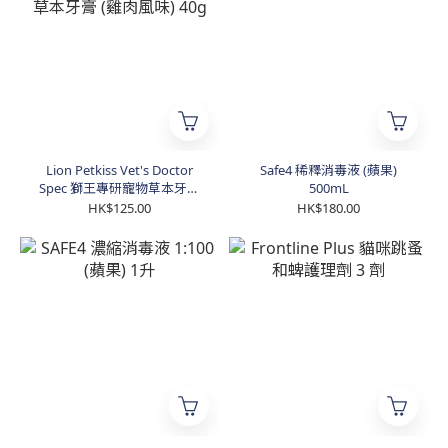
Lion Petkiss Vet's Doctor
Safe4 稀釋消毒液 (蘋果)
Spec 獅王專研寵物草本牙膏
500mL
(雞肉風味) 40g
HK$125.00
HK$180.00