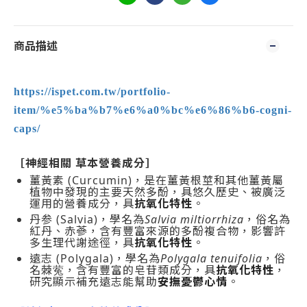
商品描述
https://ispet.com.tw/portfolio-
item/%e5%ba%b7%e6%a0%bc%e6%86%b6-cogni-
caps/
［神經相關 草本營養成分］
薑黃素 (Curcumin)，是在薑黃根莖和其他薑黃屬
植物中發現的主要天然多酚，具悠久歷史、被廣泛
運用的營養成分，具
抗氧化特性
。
丹参 (Salvia)，學名為
Salvia miltiorrhiza
，俗名為
紅丹、赤蔘，含有豐富來源的多酚複合物，影響許
多生理代謝途徑，具
抗氧化特性
。
遠志 (Polygala)，學名為
Polygala tenuifolia
，俗
名棘蒬，含有豐富的皂苷類成分，具
抗氧化特性
，
研究顯示補充遠志能幫助
安撫憂鬱心情
。