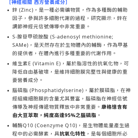
［神經相關 西方營養成分］
鋅 (Zinc)，是一種必需礦物質，作為多種酶的輔助
因子，參與許多細胞代謝的過程，研究顯示，鋅在
調節神經元信號傳導中非常重要。
S-腺苷甲硫胺酸 (S-adenosyl methionine;
SAMe)，是天然存在於生物體內的輔酶，作為甲基
的提供者，在體內進行多種重要的代謝作用。
維生素E (Vitamin E)，屬於脂溶性的抗氧化物，可
降低自由基破壞，是維持細胞膜完整性與健康的重
要營養成分。
腦磷脂 (Phosphatidylserine)，屬於膜磷脂，在神
經組織細胞膜的含量尤其豐富，腦磷脂在神經信號
傳導及神經傳遞物質釋放中非常重要。
康格憶含有
由大豆萃取，純度高達95%之腦磷脂
。
輔酶Q10 (Coenzyme Q10)，是生物體能量產生過
程中的必需酵素，具
抗氧化特性
，是每個細胞所必