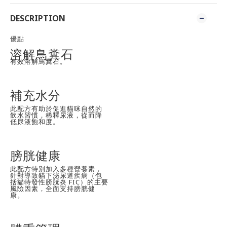
DESCRIPTION
優點
溶解鳥糞石
有效溶解鳥糞石。
補充水分
此配方有助於促進貓咪自然的
飲水習慣，稀釋尿液，從而降
低尿液飽和度。
膀胱健康
此配方特別加入多種營養素，
針對導致貓下泌尿道疾病（包
括貓特發性膀胱炎 FIC）的主要
風險因素，全面支持膀胱健
康。