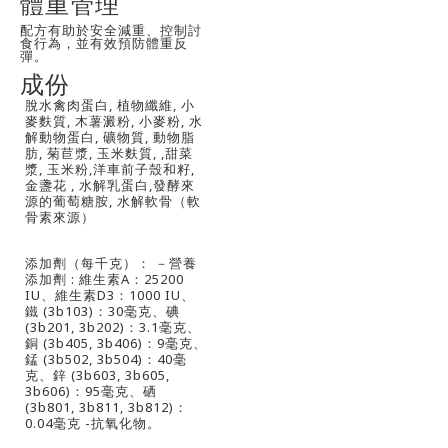
體重管理
配方有助於安全減重、控制討
食行為，並有效預防體重反
彈。
成份
脫水禽肉蛋白, 植物纖維, 小
麥麩質, 木薯澱粉, 小麥粉, 水
解動物蛋白, 礦物質, 動物脂
肪, 菊苣漿, 玉米麩質, ,甜菜
漿, 玉米粉,洋車前子殼和籽,
金盞花 , 水解乳蛋白,發酵來
源的葡萄糖胺, 水解軟骨（軟
骨素來源）
添加劑（每千克）： －營養
添加劑 : 維生素A：25200
IU、維生素D3：1000 IU、
鐵 (3b103)：30毫克、碘
(3b201, 3b202)：3.1毫克、
銅 (3b405, 3b406)：9毫克、
錳 (3b502, 3b504)：40毫
克、鋅 (3b603, 3b605,
3b606)：95毫克、硒
(3b801, 3b811, 3b812)：
0.04毫克 -抗氧化物。